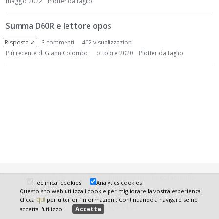
t
maggio 2022
Plotter da taglio
Summa D60R e lettore opos
Risposta ✓
3
commenti
402 visualizzazioni
Più recente di
GianniColombo
ottobre 2020
Plotter da taglio
Sito Completo
About Us
Impressum
Regolamento
Technical cookies
Analytics cookies
Privacy
Questo sito web utilizza i cookie per migliorare la vostra esperienza.
qui
Clicca
per ulteriori informazioni. Continuando a navigare se ne
accetta l'utilizzo.