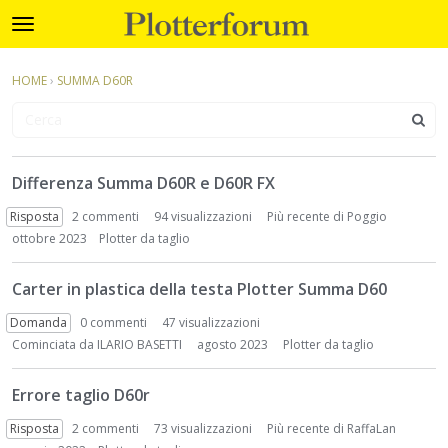
Plotterforum
t
o
×
Accedi
·
Registrati
g
HOME
›
SUMMA D60R
Accedi
Registrati
g
l
e
Categorie
m
D
e
Differenza Summa D60R e D60R FX
i
Discussioni
n
s
Risposta
2
commenti
94 visualizzazioni
Più recente di
Poggio
u
c
Attività
ottobre 2023
Plotter da taglio
u
s
Carter in plastica della testa Plotter Summa D60
s
i
Domanda
0
commenti
47 visualizzazioni
o
Cominciata da
ILARIO BASETTI
agosto 2023
Plotter da taglio
n
L
Errore taglio D60r
i
s
Risposta
2
commenti
73 visualizzazioni
Più recente di
RaffaLan