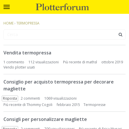
Plotterforum
t
o
×
Accedi
·
Registrati
g
HOME
›
TERMOPRESSA
Accedi
Registrati
g
l
e
Categorie
m
D
e
Vendita termopressa
i
Discussioni
n
s
1
commento
112 visualizzazioni
Più recente di
mathsl
ottobre 2019
u
c
Vendo plotter usati
Attività
u
s
Consiglio per acquisto termopressa per decorare
s
magliette
i
o
Risposta
2
commenti
1069 visualizzazioni
n
Più recente di
Thommy Cogoli
febbraio 2015
Termopresse
L
i
Consigli per personalizzare magliette
s
Risposta
2
commenti
700 visualizzazioni
Più recente di
Erica Munari