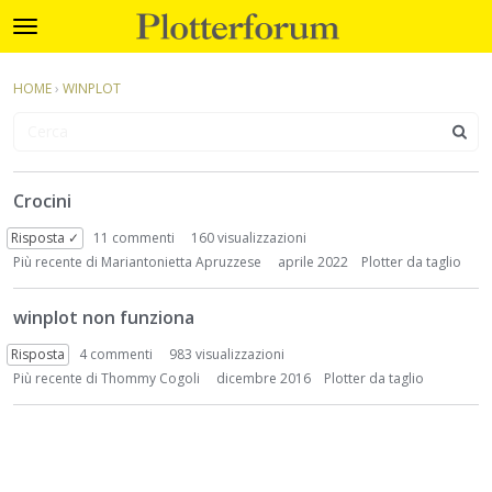
Plotterforum
t
o
×
Accedi
·
Registrati
g
HOME
›
WINPLOT
Accedi
Registrati
g
l
e
Categorie
m
D
e
Crocini
i
Discussioni
n
s
Risposta ✓
11
commenti
160 visualizzazioni
u
c
Attività
Più recente di
Mariantonietta Apruzzese
aprile 2022
Plotter da taglio
u
s
winplot non funziona
s
i
Risposta
4
commenti
983 visualizzazioni
o
Più recente di
Thommy Cogoli
dicembre 2016
Plotter da taglio
n
L
i
s