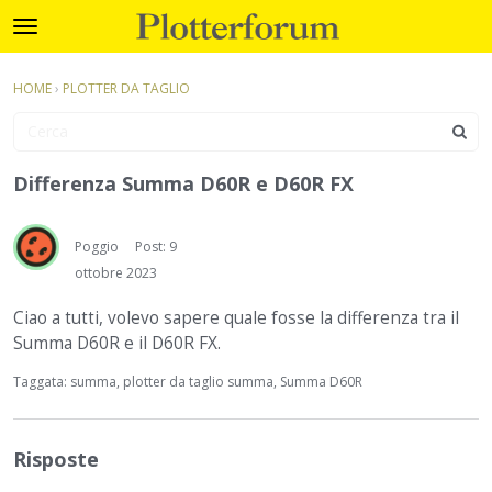
Plotterforum
t
o
×
Accedi
·
Registrati
g
HOME
›
PLOTTER DA TAGLIO
Accedi
Registrati
g
l
e
Categorie
m
Differenza Summa D60R e D60R FX
e
Discussioni
n
u
Poggio
Post: 9
Attività
ottobre 2023
Ciao a tutti, volevo sapere quale fosse la differenza tra il
Summa D60R e il D60R FX.
Taggata:
summa
plotter da taglio summa
Summa D60R
Risposte