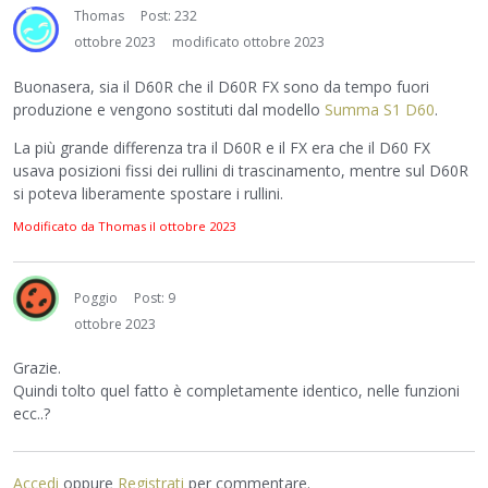
Thomas
Post: 232
ottobre 2023
modificato ottobre 2023
Buonasera, sia il D60R che il D60R FX sono da tempo fuori
produzione e vengono sostituti dal modello
Summa S1 D60
.
La più grande differenza tra il D60R e il FX era che il D60 FX
usava posizioni fissi dei rullini di trascinamento, mentre sul D60R
si poteva liberamente spostare i rullini.
Modificato da Thomas il
ottobre 2023
Poggio
Post: 9
ottobre 2023
Grazie.
Quindi tolto quel fatto è completamente identico, nelle funzioni
ecc..?
Accedi
oppure
Registrati
per commentare.