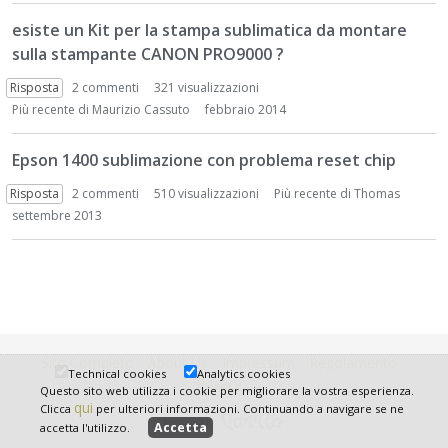
t
esiste un Kit per la stampa sublimatica da montare
sulla stampante CANON PRO9000 ?
Risposta
2
commenti
321 visualizzazioni
Più recente di
Maurizio Cassuto
febbraio 2014
Epson 1400 sublimazione con problema reset chip
Risposta
2
commenti
510 visualizzazioni
Più recente di
Thomas
settembre 2013
Sito Completo
About Us
Impressum
Regolamento
Technical cookies
Analytics cookies
Privacy
Questo sito web utilizza i cookie per migliorare la vostra esperienza.
qui
Clicca
per ulteriori informazioni. Continuando a navigare se ne
accetta l'utilizzo.