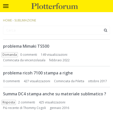
Plotterforum
t
o
×
Accedi
·
Registrati
g
HOME
›
SUBLIMAZIONE
Accedi
Registrati
g
l
e
Categorie
m
D
e
problema Mimaki TS500
i
Discussioni
n
s
Domanda
0
commenti
149 visualizzazioni
u
c
Attività
Cominciata da
vincenzolasala
febbraio 2022
u
s
problema ricoh 7100 stampa a righe
s
i
0
commenti
427 visualizzazioni
Cominciata da
Piletta
ottobre 2017
o
n
Summa DC4 stampa anche su materiale sublimatico ?
L
i
Risposta
2
commenti
425 visualizzazioni
s
Più recente di
Thommy Cogoli
gennaio 2016