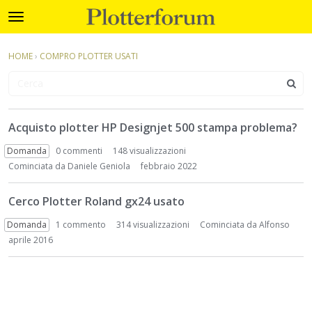
Plotterforum
t
o
×
Accedi
·
Registrati
g
HOME
›
COMPRO PLOTTER USATI
Accedi
Registrati
g
l
e
Categorie
m
D
e
Acquisto plotter HP Designjet 500 stampa problema?
i
Discussioni
n
s
Domanda
0
commenti
148 visualizzazioni
u
c
Attività
Cominciata da
Daniele Geniola
febbraio 2022
u
s
Cerco Plotter Roland gx24 usato
s
i
Domanda
1
commento
314 visualizzazioni
Cominciata da
Alfonso
o
aprile 2016
n
L
i
s