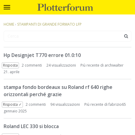
Plotterforum
t
o
×
Accedi
·
Registrati
g
HOME
›
STAMPANTI DI GRANDE FORMATO LFP
Accedi
Registrati
g
l
e
Categorie
m
D
e
Hp Designjet T770 errore 01.0:10
i
Discussioni
n
s
Risposta
2
commenti
24 visualizzazioni
Più recente di
archiwalter
u
c
Attività
21. aprile
u
s
stampa fondo bordeaux su Roland rf 640 righe
s
orizzontali perché grazie
i
o
Risposta ✓
2
commenti
94 visualizzazioni
Più recente di
fabrizio65
n
gennaio 2025
L
i
Roland LEC 330 si blocca
s