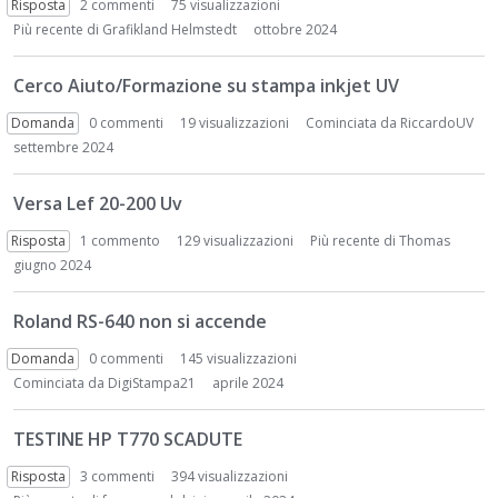
t
Risposta
2
commenti
75 visualizzazioni
Più recente di
Grafikland Helmstedt
ottobre 2024
Cerco Aiuto/Formazione su stampa inkjet UV
Domanda
0
commenti
19 visualizzazioni
Cominciata da
RiccardoUV
settembre 2024
Versa Lef 20-200 Uv
Risposta
1
commento
129 visualizzazioni
Più recente di
Thomas
giugno 2024
Roland RS-640 non si accende
Domanda
0
commenti
145 visualizzazioni
Cominciata da
DigiStampa21
aprile 2024
TESTINE HP T770 SCADUTE
Risposta
3
commenti
394 visualizzazioni