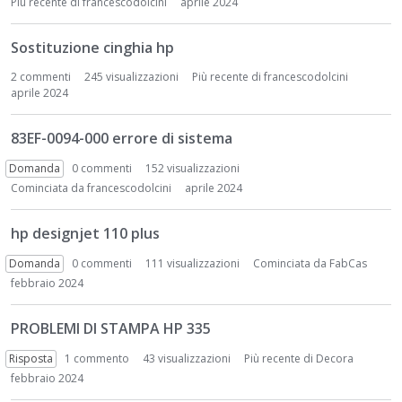
Più recente di
francescodolcini
aprile 2024
Sostituzione cinghia hp
2
commenti
245 visualizzazioni
Più recente di
francescodolcini
aprile 2024
83EF-0094-000 errore di sistema
Domanda
0
commenti
152 visualizzazioni
Cominciata da
francescodolcini
aprile 2024
hp designjet 110 plus
Domanda
0
commenti
111 visualizzazioni
Cominciata da
FabCas
febbraio 2024
PROBLEMI DI STAMPA HP 335
Risposta
1
commento
43 visualizzazioni
Più recente di
Decora
febbraio 2024