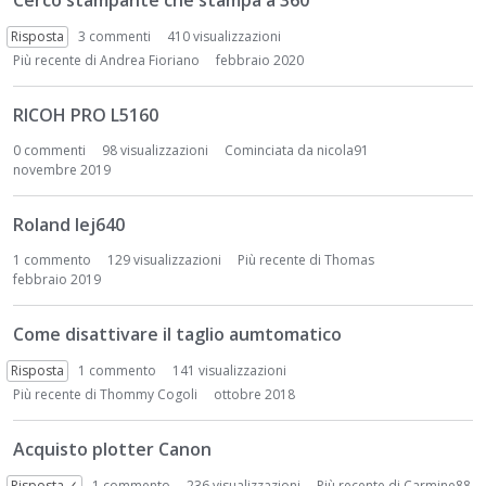
Cerco stampante che stampa a 360°
Risposta
3
commenti
410 visualizzazioni
Più recente di
Andrea Fioriano
febbraio 2020
RICOH PRO L5160
0
commenti
98 visualizzazioni
Cominciata da
nicola91
novembre 2019
Roland lej640
1
commento
129 visualizzazioni
Più recente di
Thomas
febbraio 2019
Come disattivare il taglio aumtomatico
Risposta
1
commento
141 visualizzazioni
Più recente di
Thommy Cogoli
ottobre 2018
Acquisto plotter Canon
Risposta ✓
1
commento
236 visualizzazioni
Più recente di
Carmine88