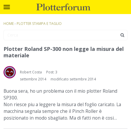
Plotterforum
t
o
×
Accedi
·
Registrati
g
HOME
›
PLOTTER STAMPA E TAGLIO
Accedi
Registrati
g
l
e
Categorie
m
Plotter Roland SP-300 non legge la misura del
e
materiale
Discussioni
n
u
Attività
Robert Costa
Post: 3
settembre 2014
modificato settembre 2014
Buona sera, ho un problema con il mio plotter Roland
SP300.
Non riesce piu a leggere la misura del foglio caricato. La
macchina segnala sempre che il Pinch Roller è
posizionato in modo sbagliato. Ma di fatti non è cosi…