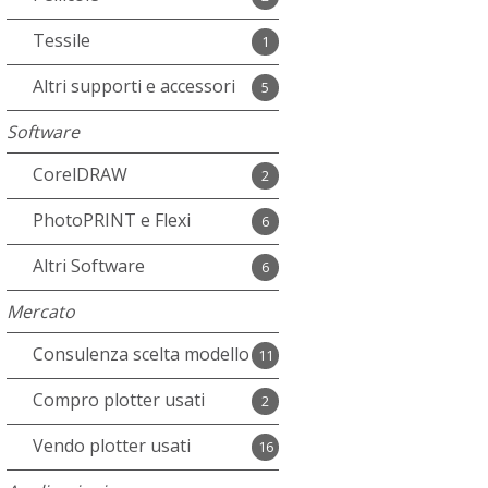
Tessile
1
Altri supporti e accessori
5
Software
CorelDRAW
2
PhotoPRINT e Flexi
6
Altri Software
6
Mercato
Consulenza scelta modello
11
Compro plotter usati
2
Vendo plotter usati
16