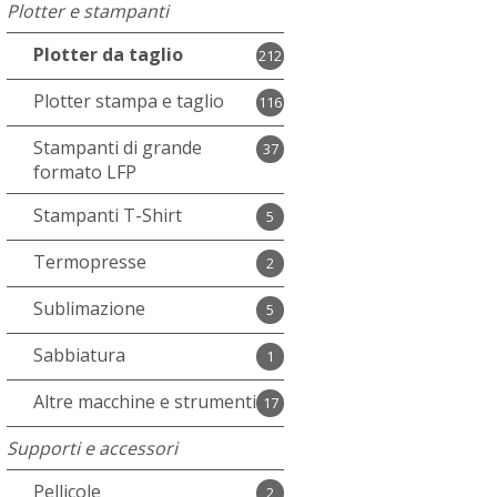
Plotter e stampanti
Plotter da taglio
212
Plotter stampa e taglio
116
Stampanti di grande
37
formato LFP
Stampanti T-Shirt
5
Termopresse
2
Sublimazione
5
Sabbiatura
1
Altre macchine e strumenti
17
Supporti e accessori
Pellicole
2