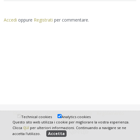
Accedi
oppure
Registrati
per commentare.
Sito Completo
About Us
Impressum
Regolamento
Technical cookies
Analytics cookies
Privacy
Questo sito web utilizza i cookie per migliorare la vostra esperienza.
qui
Clicca
per ulteriori informazioni. Continuando a navigare se ne
accetta l'utilizzo.