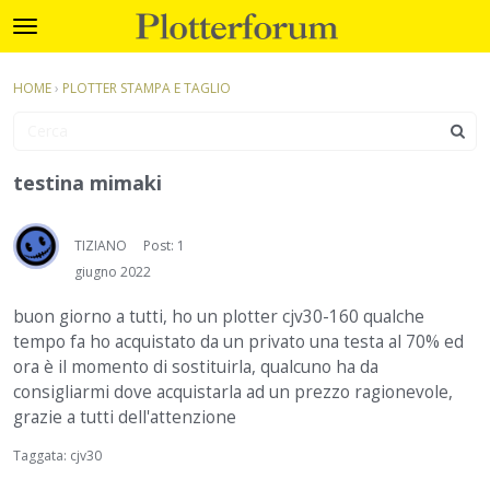
Plotterforum
t
o
×
Accedi
·
Registrati
g
HOME
›
PLOTTER STAMPA E TAGLIO
Accedi
Registrati
g
l
e
Categorie
m
testina mimaki
e
Discussioni
n
u
TIZIANO
Post: 1
Attività
giugno 2022
buon giorno a tutti, ho un plotter cjv30-160 qualche
tempo fa ho acquistato da un privato una testa al 70% ed
ora è il momento di sostituirla, qualcuno ha da
consigliarmi dove acquistarla ad un prezzo ragionevole,
grazie a tutti dell'attenzione
Taggata:
cjv30