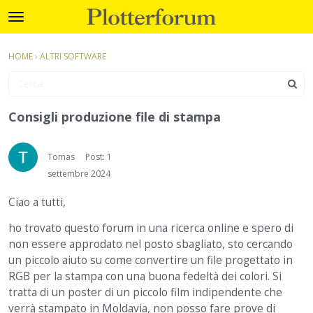
Plotterforum
t
o
×
Accedi
·
Registrati
g
HOME
›
ALTRI SOFTWARE
Accedi
Registrati
g
l
e
Categorie
m
Consigli produzione file di stampa
e
Discussioni
n
u
Tomas
Post: 1
Attività
settembre 2024
Ciao a tutti,
ho trovato questo forum in una ricerca online e spero di
non essere approdato nel posto sbagliato, sto cercando
un piccolo aiuto su come convertire un file progettato in
RGB per la stampa con una buona fedeltà dei colori. Si
tratta di un poster di un piccolo film indipendente che
verrà stampato in Moldavia, non posso fare prove di