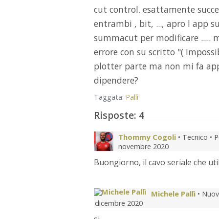
cut control. esattamente succ
entrambi , bit, ..., apro l app 
summacut per modificare .....
errore con su scritto "( Impossi
plotter parte ma non mi fa ap
dipendere?
Taggata:
Pallì
Risposte:
4
Thommy Cogoli
• Tecnico •
P
novembre 2020
Buongiorno, il cavo seriale che ut
Michele Pallì
• Nuov
dicembre 2020