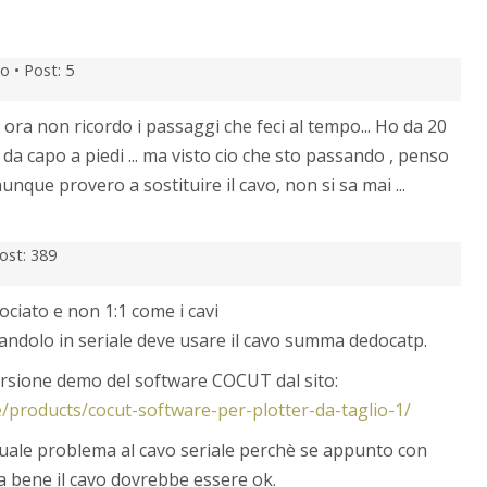
o •
Post: 5
. ora non ricordo i passaggi che feci al tempo... Ho da 20
da capo a piedi ... ma visto cio che sto passando , penso
que provero a sostituire il cavo, non si sa mai ...
ost: 389
ociato e non 1:1 come i cavi
gandolo in seriale deve usare il cavo summa dedocatp.
ersione demo del software COCUT dal sito:
re/products/cocut-software-per-plotter-da-taglio-1/
uale problema al cavo seriale perchè se appunto con
a bene il cavo dovrebbe essere ok.