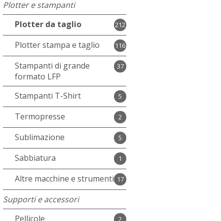
Plotter e stampanti
Plotter da taglio
212
Plotter stampa e taglio
116
Stampanti di grande
37
formato LFP
Stampanti T-Shirt
5
Termopresse
2
Sublimazione
5
Sabbiatura
1
Altre macchine e strumenti
17
Supporti e accessori
Pellicole
2