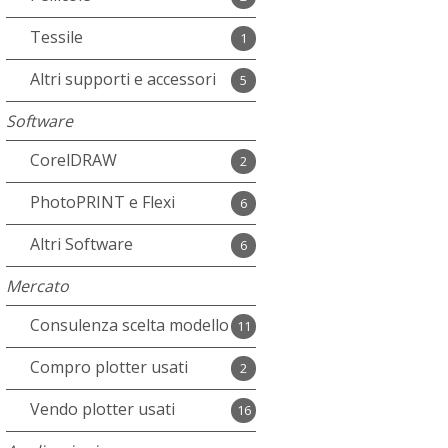
Tessile
1
Altri supporti e accessori
5
Software
CorelDRAW
2
PhotoPRINT e Flexi
6
Altri Software
6
Mercato
Consulenza scelta modello
11
Compro plotter usati
2
Vendo plotter usati
16