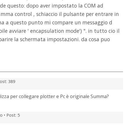
ede questo: dopo aver impostato la COM ad
summa control , schiaccio il pulsante per entrare in
 ma a questo punto mi compare un messaggio d
bile avviare ' encapsulation mode') ". in tutto cio il
parire la schermata impostazioni. da cosa puo
ost: 389
ilizza per collegare plotter e Pc è originale Summa?
o •
Post: 5