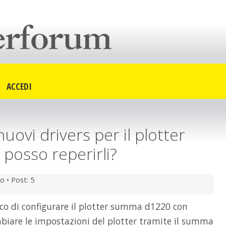
ACCEDI
nuovi drivers per il plotter
posso reperirli?
o •
Post: 5
rco di configurare il plotter summa d1220 con
iare le impostazioni del plotter tramite il summa