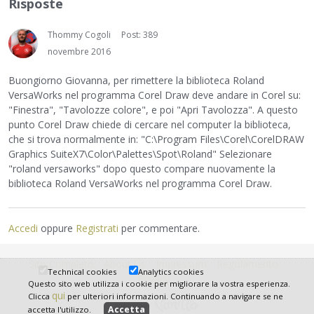
Risposte
Thommy Cogoli
Post: 389
novembre 2016
Buongiorno Giovanna, per rimettere la biblioteca Roland
VersaWorks nel programma Corel Draw deve andare in Corel su:
"Finestra", "Tavolozze colore", e poi "Apri Tavolozza". A questo
punto Corel Draw chiede di cercare nel computer la biblioteca,
che si trova normalmente in: "C:\Program Files\Corel\CorelDRAW
Graphics SuiteX7\Color\Palettes\Spot\Roland" Selezionare
"roland versaworks" dopo questo compare nuovamente la
biblioteca Roland VersaWorks nel programma Corel Draw.
Accedi
oppure
Registrati
per commentare.
Sito Completo
About Us
Impressum
Regolamento
Technical cookies
Analytics cookies
Privacy
Questo sito web utilizza i cookie per migliorare la vostra esperienza.
qui
Clicca
per ulteriori informazioni. Continuando a navigare se ne
accetta l'utilizzo.