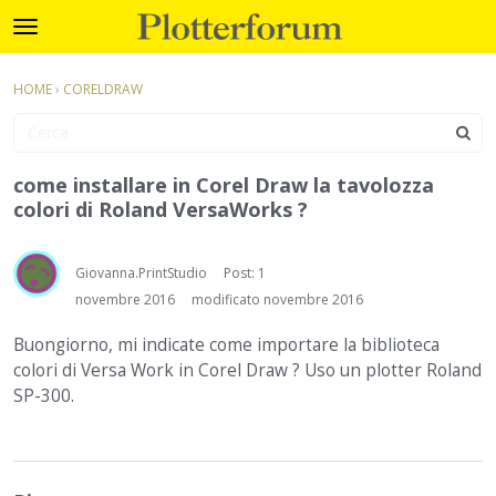
Plotterforum
t
o
×
Accedi
·
Registrati
g
HOME
›
CORELDRAW
Accedi
Registrati
g
l
e
Categorie
m
come installare in Corel Draw la tavolozza
e
colori di Roland VersaWorks ?
Discussioni
n
u
Attività
Giovanna.PrintStudio
Post: 1
novembre 2016
modificato novembre 2016
Buongiorno, mi indicate come importare la biblioteca
colori di Versa Work in Corel Draw ? Uso un plotter Roland
SP-300.